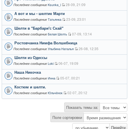
28-09, 21:09
Ksunka_i
Последнее сообщение
А вот и мы - шелтик Марти
23-09, 23:01
Татьянка
Последнее сообщение
Шелти в "Барбари'с Скай"
07-09, 13:14
Белая Шелть
Последнее сообщение
Ростовчанка Нимфа Волшебница
26-08, 12:35
Улыбина Наталья
Последнее сообщение
Шелти из Одессы
06-07, 19:09
Loki
Последнее сообщение
Наша Никочка
05-07, 00:21
Инна
Последнее сообщение
Костюм и шелти.
02-07, 20:12
Юльчёнок
Последнее сообщение
Показать темы за:
Поле сортировки