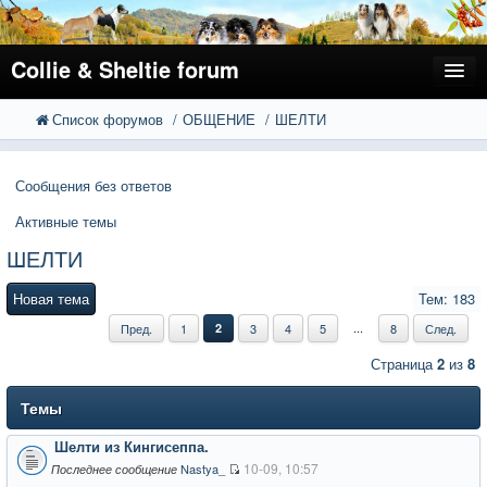
Collie & Sheltie forum
Список форумов
ОБЩЕНИЕ
ШЕЛТИ
FAQ
Поиск
Расширенный поиск
Регистрация
Сообщения без ответов
Вход
Активные темы
ШЕЛТИ
Новая тема
Тем: 183
...
Пред.
1
2
3
4
5
8
След.
Страница
2
из
8
Темы
Шелти из Кингисеппа.
10-09, 10:57
Nastya_
Последнее сообщение