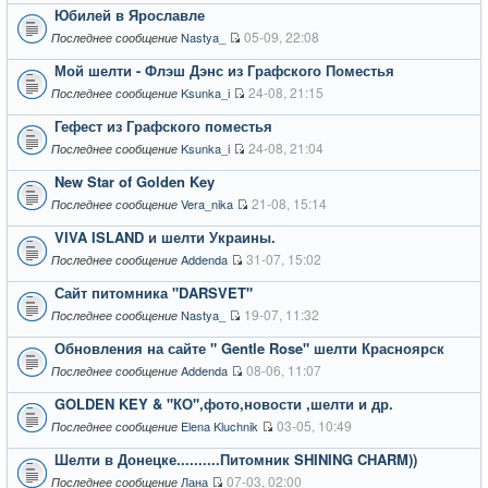
Юбилей в Ярославле
05-09, 22:08
Nastya_
Последнее сообщение
Мой шелти - Флэш Дэнс из Графского Поместья
24-08, 21:15
Ksunka_i
Последнее сообщение
Гефест из Графского поместья
24-08, 21:04
Ksunka_i
Последнее сообщение
New Star of Golden Key
21-08, 15:14
Vera_nika
Последнее сообщение
VIVA ISLAND и шелти Украины.
31-07, 15:02
Addenda
Последнее сообщение
Сайт питомника "DARSVET"
19-07, 11:32
Nastya_
Последнее сообщение
Обновления на сайте " Gentle Rose" шелти Красноярск
08-06, 11:07
Addenda
Последнее сообщение
GOLDEN KEY & "КО",фото,новости ,шелти и др.
03-05, 10:49
Elena Kluchnik
Последнее сообщение
Шелти в Донецке..........Питомник SHINING CHARM))
07-03, 02:00
Лана
Последнее сообщение