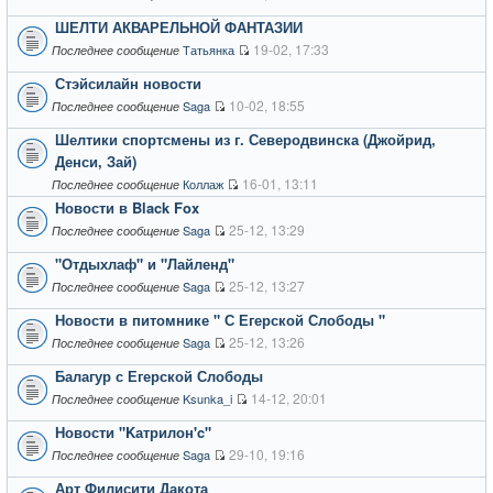
ШЕЛТИ АКВАРЕЛЬНОЙ ФАНТАЗИИ
19-02, 17:33
Татьянка
Последнее сообщение
Стэйсилайн новости
10-02, 18:55
Saga
Последнее сообщение
Шелтики спортсмены из г. Северодвинска (Джойрид,
Денси, Зай)
16-01, 13:11
Коллаж
Последнее сообщение
Новости в Black Fox
25-12, 13:29
Saga
Последнее сообщение
"Отдыхлаф" и "Лайленд"
25-12, 13:27
Saga
Последнее сообщение
Новости в питомнике " С Егерской Слободы "
25-12, 13:26
Saga
Последнее сообщение
Балагур с Егерской Слободы
14-12, 20:01
Ksunka_i
Последнее сообщение
Новости "Kатрилон'c"
29-10, 19:16
Saga
Последнее сообщение
Арт Филисити Дакота