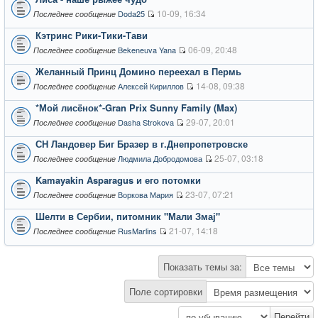
10-09, 16:34
Doda25
Последнее сообщение
Кэтринс Рики-Тики-Тави
06-09, 20:48
Bekeneuva Yana
Последнее сообщение
Желанный Принц Домино переехал в Пермь
14-08, 09:38
Алексей Кириллов
Последнее сообщение
*Мой лисёнок*-Gran Prix Sunny Family (Max)
29-07, 20:01
Dasha Strokova
Последнее сообщение
СН Ландовер Биг Бразер в г.Днепропетровске
25-07, 03:18
Людмила Добродомова
Последнее сообщение
Kamayakin Asparagus и его потомки
23-07, 07:21
Воркова Мария
Последнее сообщение
Шелти в Сербии, питомник "Мали Змај"
21-07, 14:18
RusMarlins
Последнее сообщение
Показать темы за:
Поле сортировки