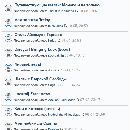
Путешествующие шелти: Монако и не только...
10-06, 19:41
Татьяна Иевлева
Последнее сообщение
моя золотая Treisy
10-05, 20:50
Юльчёнок
Последнее сообщение
Стиль Айкемуно Гарвард
19-04, 20:53
Katya
Последнее сообщение
Daisytail Bringing Luck (Брэм)
08-04, 10:40
spb-gak
Последнее сообщение
Лирика(лекса)
18-03, 15:49
dogsi
Последнее сообщение
Шелти с Егерской Слободы
08-03, 14:54
Saga
Последнее сообщение
Lazurnij Frant news
07-03, 23:47
Алексей Кириллов
Последнее сообщение
Киви в Котласе (жизень)
06-01, 21:59
Nadezhda Mihlevskaja
Последнее сообщение
Мой любимый Скиппи
01-01, 14:54
ЕленКа
Последнее сообщение