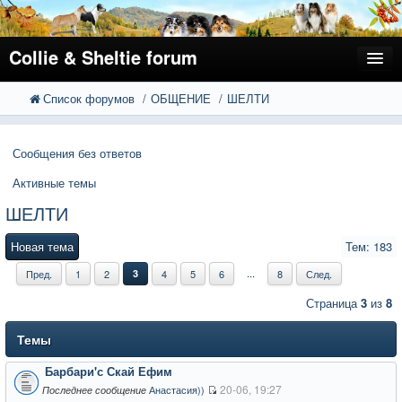
Collie & Sheltie forum
Список форумов
ОБЩЕНИЕ
ШЕЛТИ
FAQ
Поиск
Расширенный поиск
Регистрация
Сообщения без ответов
Вход
Активные темы
ШЕЛТИ
Новая тема
Тем: 183
...
Пред.
1
2
3
4
5
6
8
След.
Страница
3
из
8
Темы
Барбари'с Скай Ефим
20-06, 19:27
Анастасия))
Последнее сообщение