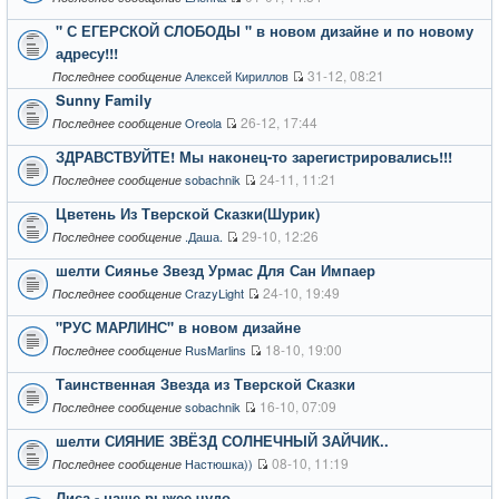
" С ЕГЕРСКОЙ СЛОБОДЫ " в новом дизайне и по новому
адресу!!!
31-12, 08:21
Алексей Кириллов
Последнее сообщение
Sunny Family
26-12, 17:44
Oreola
Последнее сообщение
ЗДРАВСТВУЙТЕ! Мы наконец-то зарегистрировались!!!
24-11, 11:21
sobachnik
Последнее сообщение
Цветень Из Тверской Сказки(Шурик)
29-10, 12:26
.Даша.
Последнее сообщение
шелти Сиянье Звезд Урмас Для Сан Импаер
24-10, 19:49
CrazyLight
Последнее сообщение
"РУС МАРЛИНС" в новом дизайне
18-10, 19:00
RusMarlins
Последнее сообщение
Таинственная Звезда из Тверской Сказки
16-10, 07:09
sobachnik
Последнее сообщение
шелти СИЯНИЕ ЗВЁЗД СОЛНЕЧНЫЙ ЗАЙЧИК..
08-10, 11:19
Настюшка))
Последнее сообщение
Лиса - наше рыжее чудо