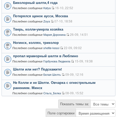
Биколорный шелти,4 года
16-10, 22:52
Katya
Последнее сообщение
Потерялся щенок аусси, Москва
07-10, 18:58
Zoya
Последнее сообщение
Тверь, колли-умерла хозяйка
26-09, 14:51
Мария Доронина
Последнее сообщение
Ногинск, коллях, триколор
22-09, 09:02
sheltie-kessi
Последнее сообщение
пропал мраморный шелти в Люблино
15-09, 19:38
Горбунова Людмила
Последнее сообщение
Шелти или нет? Подскажите!
09-09, 12:16
Белая Шелть
Последнее сообщение
Не Колли и не Шелти. Овчарка с огнестрельным
ранением. Минск
08-09, 15:52
Ольга_Белка
Последнее сообщение
Показать темы за:
Поле сортировки