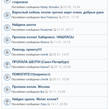
стерелизо
03-02, 14:34
Nataly Shmatko
Последнее сообщение
Взрослый кобель колли срочно ищет очень добрые руки
29-01, 17:16
Vera Fedorova
Последнее сообщение
Найдена шелти
21-01, 00:17
Roudzhek
Последнее сообщение
Пропала колли! Хабаровск. НАШЛАСЬ!
11-01, 10:15
Shanza
Последнее сообщение
Помощь приюту!!!!
08-01, 14:37
chertik
Последнее сообщение
ПРОПАЛА ШЕЛТИ (Санкт-Петербург)
30-12, 23:26
ИринаТ
Последнее сообщение
ПОМОГИТЕ!!!!(перепост)
25-11, 10:26
chertik
Последнее сообщение
Пропала колли. Москва
16-11, 14:06
lika
Последнее сообщение
Найден щенок. Метис колли?
14-11, 22:59
Лора
Последнее сообщение