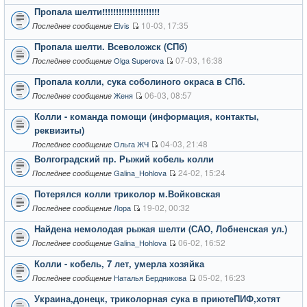
Пропала шелти!!!!!!!!!!!!!!!!!!!!!
10-03, 17:35
Elvis
Последнее сообщение
Пропала шелти. Всеволожск (СПб)
07-03, 16:38
Olga Superova
Последнее сообщение
Пропала колли, сука соболиного окраса в СПб.
06-03, 08:57
Женя
Последнее сообщение
Колли - команда помощи (информация, контакты,
реквизиты)
04-03, 21:48
Ольга ЖЧ
Последнее сообщение
Волгоградский пр. Рыжий кобель колли
24-02, 15:24
Galina_Hohlova
Последнее сообщение
Потерялся колли триколор м.Войковская
19-02, 00:32
Лора
Последнее сообщение
Найдена немолодая рыжая шелти (САО, Лобненская ул.)
06-02, 16:52
Galina_Hohlova
Последнее сообщение
Колли - кобель, 7 лет, умерла хозяйка
05-02, 16:23
Наталья Бердникова
Последнее сообщение
Украина,донецк, триколорная сука в приютеПИФ,хотят