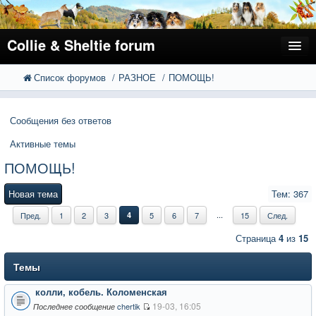
Collie & Sheltie forum
Список форумов
РАЗНОЕ
ПОМОЩЬ!
FAQ
Поиск
Расширенный поиск
Регистрация
Сообщения без ответов
Вход
Активные темы
ПОМОЩЬ!
Новая тема
Тем: 367
...
Пред.
1
2
3
4
5
6
7
15
След.
Страница
4
из
15
Темы
колли, кобель. Коломенская
19-03, 16:05
chertik
Последнее сообщение