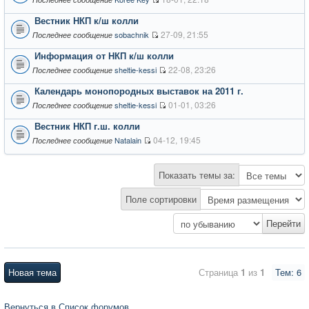
Вестник НКП к/ш колли
27-09, 21:55
sobachnik
Последнее сообщение
Информация от НКП к/ш колли
22-08, 23:26
sheltie-kessi
Последнее сообщение
Календарь монопородных выставок на 2011 г.
01-01, 03:26
sheltie-kessi
Последнее сообщение
Вестник НКП г.ш. колли
04-12, 19:45
Natalain
Последнее сообщение
Показать темы за:
Поле сортировки
Новая тема
Страница
1
из
1
Тем: 6
Вернуться в Список форумов