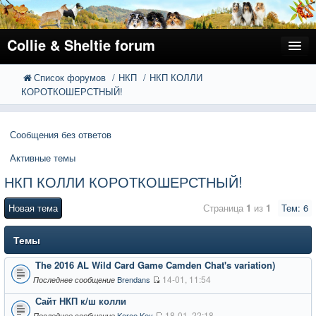
Collie & Sheltie forum
Список форумов
НКП
НКП КОЛЛИ
FAQ
Поиск
КОРОТКОШЕРСТНЫЙ!
Расширенный поиск
Регистрация
Сообщения без ответов
Вход
Активные темы
НКП КОЛЛИ КОРОТКОШЕРСТНЫЙ!
Новая тема
Страница
1
из
1
Тем: 6
Темы
The 2016 AL Wild Card Game Camden Chat's variation)
14-01, 11:54
Brendans
Последнее сообщение
Сайт НКП к/ш колли
18-01, 22:18
Koree Key
Последнее сообщение